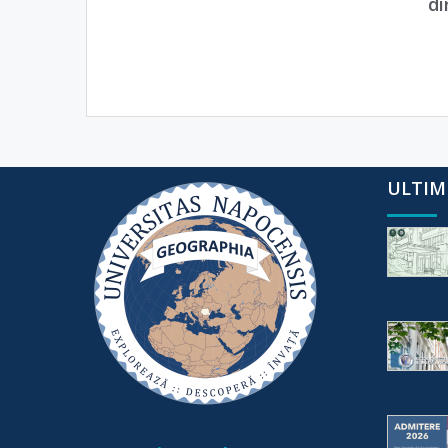
di
ULTIM