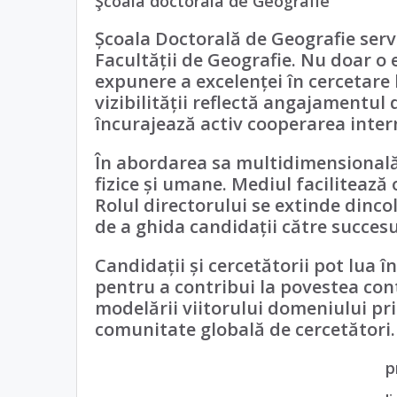
Şcoala doctoralã de Geografie
Școala Doctorală de Geografie serv
Facultății de Geografie. Nu doar o 
expunere a excelenței în cercetare 
vizibilității reflectă angajamentul
încurajează activ cooperarea inter
În abordarea sa multidimensională, 
fizice și umane. Mediul facilitează 
Rolul directorului se extinde dinco
de a ghida candidații către succesu
Candidații și cercetătorii pot lua 
pentru a contribui la povestea cont
modelării viitorului domeniului pr
comunitate globală de cercetători.
p