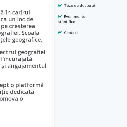
Teze de doctorat
ă în cadrul
Evenimente
 ca un loc de
stiintifice
s pe creșterea
grafiei. Școala
Contact
țele geografice.
ectrul geografiei
i încurajată.
e și angajamentul
rept o platformă
uție dedicată
promova o