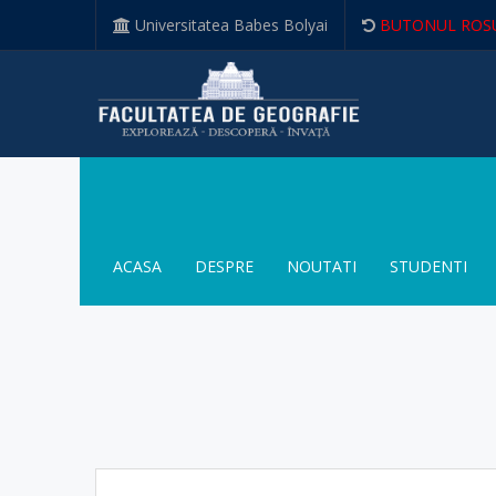
Universitatea Babes Bolyai
BUTONUL ROS
ACASA
DESPRE
NOUTATI
STUDENTI