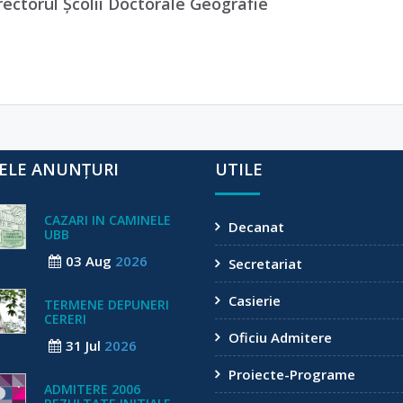
rectorul Școlii Doctorale Geografie
ELE ANUNȚURI
UTILE
CAZARI IN CAMINELE
Decanat
UBB
03 Aug
2026
Secretariat
Casierie
TERMENE DEPUNERI
CERERI
Oficiu Admitere
31 Jul
2026
Proiecte-Programe
ADMITERE 2006