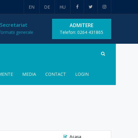
EN
DE
HU
Secretariat
ADMITERE
nformatii generale
Telefon: 0264 431865
MENTE
MEDIA
CONTACT
LOGIN
Acasa