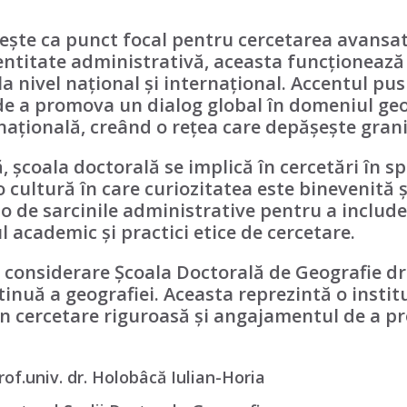
ește ca punct focal pentru cercetarea avansat
entitate administrativă, aceasta funcționează
la nivel național și internațional. Accentul pu
 de a promova un dialog global în domeniul geo
națională, creând o rețea care depășește grani
școala doctorală se implică în cercetări în sp
o cultură în care curiozitatea este binevenită ș
lo de sarcinile administrative pentru a includ
l academic și practici etice de cercetare.
în considerare Școala Doctorală de Geografie d
inuă a geografiei. Aceasta reprezintă o instit
in cercetare riguroasă și angajamentul de a 
rof.univ. dr. Holobâcă Iulian-Horia