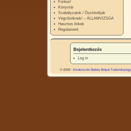
Fontos!
Könyvtár
Szabályzatok / Ösztöndíjak
Végzősöknek! – ÁLLAMVIZSGA
Hasznos linkek
Regulament
Bejelentkezés
Log in
© 2026 -
A kolozsvári Babeș-Bolyai Tudományegye