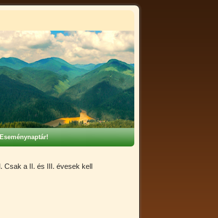
Eseménynaptár!
 Csak a II. és III. évesek kell