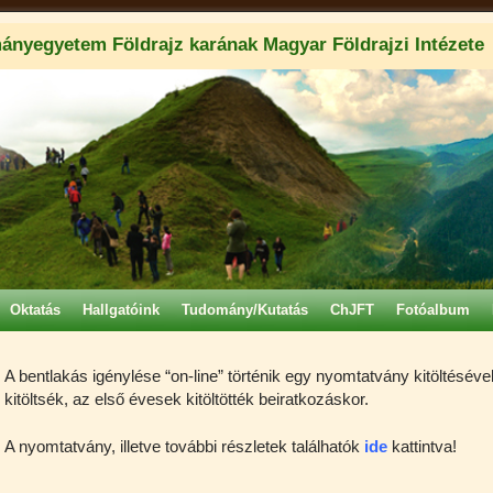
ányegyetem Földrajz karának Magyar Földrajzi Intézete
Oktatás
Hallgatóink
Tudomány/Kutatás
ChJFT
Fotóalbum
A bentlakás igénylése “on-line” történik egy nyomtatvány kitöltésével.
kitöltsék, az első évesek kitöltötték beiratkozáskor.
A nyomtatvány, illetve további részletek találhatók
ide
kattintva!