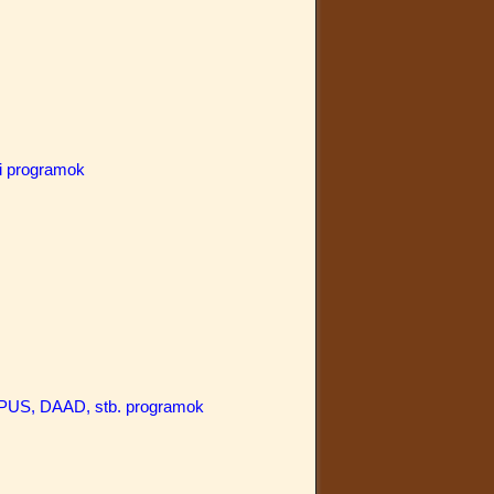
si programok
S, DAAD, stb. programok