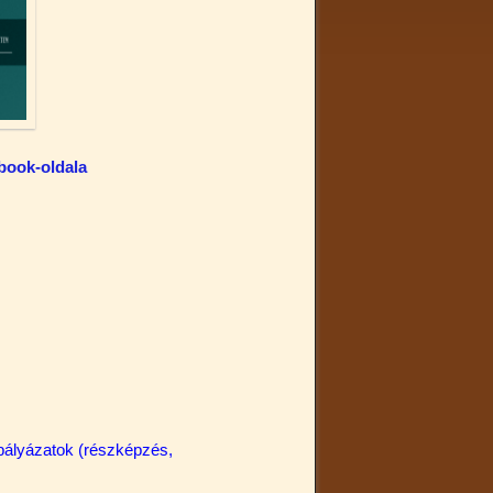
book-oldala
pályázatok (részképzés,