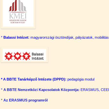
*
Balassi Intézet:
magyarországi ösztöndíjak, pályázatok, mobilitá
*
A BBTE Tanárképző Inté
zete (DPP
D
):
pedagógia modul
*
A BBTE Nemzetközi Kapcsolatok Központja
:
ERASMUS, CEEPU
*
Az ERASMUS
programról