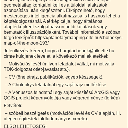
geometriailag korrigálni kell és a túloldali alakzatok
azonosítása után kiegészíteni. Elképzelhető, hogy
mesterséges intelligencia alkalmazása is hasznos lehet a
képfeldolgozásnál. A térkép célja, hogy általános
alaptérképként szolgálhasson holdi kutatások vagy
bemutatók illusztrációjaként. További információ a szóban
forgó térképről: https://planetarymapping.elte.hu/cholnokys-
map-of-the-moon-193/
Jelentkezés: kérem, hogy a hargitai.henrik@btk.elte.hu
címre küldjenek levelet, a következő mellékletekkel:
– Motivációs levél (milyen feladatot vállal, mi motiválja;
TDK-dolgozat ötlet-javaslat stb.),
– CV (önéletrajz, publikációk, egyéb készségek).
– A Cholnokys feladatnál egy saját rajz melléklése
– A Vénuszos feladatnál egy saját készítésű ArcGIS vagy
QGIS projekt képernyőfotója vagy végeredménye (térkép)
Felvételi:
– szóbeli beszélgetés (motivációs levél és CV alapján, ill.
idegen égitestek földtudományi ismerete).
ELSŐ LEHETŐSÉG: