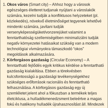
Okos város
(Smart city) – Ahhoz hogy a városok
egészséges életteret tudjanak nyújtani a városlakók
számára, kezelni tudják a konfliktusos helyzeteket (pl.
közlekedés), növekvő életminőséget tegyenek lehetővé
mindenki számára, javítani tudják
versenyképességüket/vonzerejüket valamint a
fenntarthatóság szellemiségében minimalizálni tudják
negatív környezetei hatásaikat szükség van a modern
technológiai vívmányokra támaszkodó “okos”
megoldások alkalmazására.
Körforgásos gazdaság
(Circular Economy) – A
fenntartható fejlődés egyik kritikus kérdése a fenntartható
gazdaság kialakítása. Ebben a törekvésben
kulcsfontosságú a gazdasági tevékenységekhez
szükséges erőforrások racionális és fenntartható
felhasználása. A körforgásos gazdaság egy új
szemléletet jelent ahol a fókuszban a termékek teljes
életciklusa, a hulladékmenedzsment beleértve a magas
fokú és hatékony hulladék újrahasznosítást áll. Mindezek