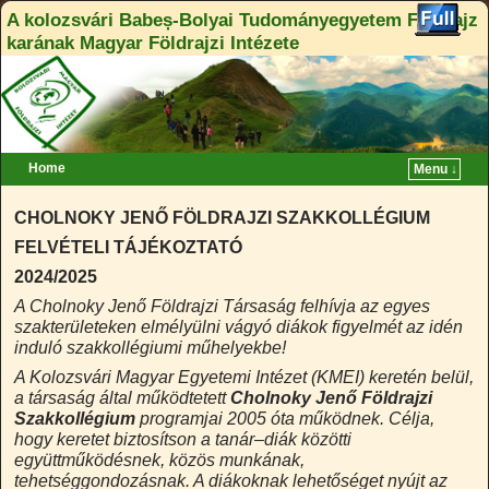
A kolozsvári Babeș-Bolyai Tudományegyetem Földrajz
karának Magyar Földrajzi Intézete
Home
Menu ↓
CHOLNOKY JENŐ FÖLDRAJZI SZAKKOLLÉGIUM
FELVÉTELI TÁJÉKOZTATÓ
2024/2025
A Cholnoky Jenő Földrajzi Társaság felhívja az egyes
szakterületeken elmélyülni vágyó diákok figyelmét az idén
induló szakkollégiumi műhelyekbe!
A Kolozsvári Magyar Egyetemi Intézet (KMEI) keretén belül,
a társaság által működtetett
Cholnoky Jenő Földrajzi
Szakkollégium
programjai 2005 óta működnek. Célja,
hogy keretet biztosítson a tanár–diák közötti
együttműködésnek, közös munkának,
tehetséggondozásnak. A diákoknak lehetőséget nyújt az