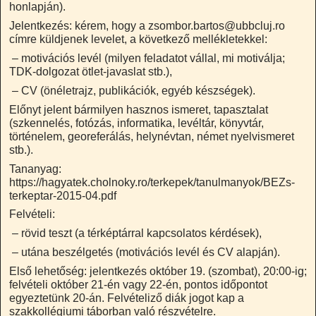
honlapján).
Jelentkezés: kérem, hogy a zsombor.bartos@ubbcluj.ro
címre küldjenek levelet, a következő mellékletekkel:
– motivációs levél (milyen feladatot vállal, mi motiválja;
TDK-dolgozat ötlet-javaslat stb.),
– CV (önéletrajz, publikációk, egyéb készségek).
Előnyt jelent bármilyen hasznos ismeret, tapasztalat
(szkennelés, fotózás, informatika, levéltár, könyvtár,
történelem, georeferálás, helynévtan, német nyelvismeret
stb.).
Tananyag:
https://hagyatek.cholnoky.ro/terkepek/tanulmanyok/BEZs-
terkeptar-2015-04.pdf
Felvételi:
– rövid teszt (a térképtárral kapcsolatos kérdések),
– utána beszélgetés (motivációs levél és CV alapján).
Első lehetőség: jelentkezés október 19. (szombat), 20:00-ig;
felvételi október 21-én vagy 22-én, pontos időpontot
egyeztetünk 20-án. Felvételiző diák jogot kap a
szakkollégiumi táborban való részvételre.