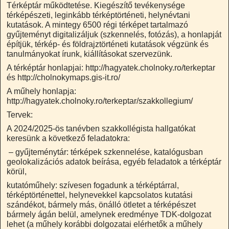
Térképtár működtetése. Kiegészítő tevékenysége
térképészeti, leginkább térképtörténeti, helynévtani
kutatások. A mintegy 6500 régi térképet tartalmazó
gyűjteményt digitalizáljuk (szkennelés, fotózás), a honlapját
építjük, térkép- és földrajztörténeti kutatások végzünk és
tanulmányokat írunk, kiállításokat szervezünk.
A térképtár honlapjai: http://hagyatek.cholnoky.ro/terkeptar
és http://cholnokymaps.gis-it.ro/
A műhely honlapja:
http://hagyatek.cholnoky.ro/terkeptar/szakkollegium/
Tervek:
A 2024/2025-ös tanévben szakkollégista hallgatókat
keresünk a következő feladatokra:
– gyűjteménytár: térképek szkennelése, katalógusban
geolokalizációs adatok beírása, egyéb feladatok a térképtár
körül,
kutatóműhely: szívesen fogadunk a térképtárral,
térképtörténettel, helynevekkel kapcsolatos kutatási
szándékot, bármely más, önálló ötletet a térképészet
bármely ágán belül, amelynek eredménye TDK-dolgozat
lehet (a műhely korábbi dolgozatai elérhetők a műhely