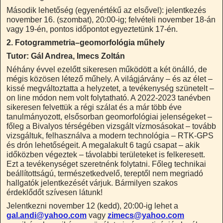
Második lehetőség (egyenértékű az elsővel): jelentkezés
november 16. (szombat), 20:00-ig; felvételi november 18-án
vagy 19-én, pontos időpontot egyeztetünk 17-én.
2. Fotogrammetria–geomorfológia műhely
Tutor: Gál Andrea, Imecs Zoltán
Néhány évvel ezelőtt sikeresen működött a két önálló, de
mégis közösen létező műhely. A világjárvány – és az élet –
kissé megváltoztatta a helyzetet, a tevékenység szünetelt –
on line módon nem volt folytatható. A 2022-2023 tanévben
sikeresen felvettük a régi szálat és a már több éve
tanulmányozott, elsősorban geomorfológiai jelenségeket –
főleg a Bivalyos térségében vizsgált vízmosásokat – tovább
vizsgáltuk, felhasználva a modern technológia – RTK-GPS
és drón lehetőségeit. A megalakult 6 tagú csapat – akik
időközben végeztek – távolabbi területeket is felkeresett.
Ezt a tevékenységet szeretnénk folytatni. Főleg technikai
beállítottságú, természetkedvelő, tereptől nem megriadó
hallgatók jelentkezését várjuk. Bármilyen szakos
érdeklődőt szívesen látunk!
Jelentkezni november 12 (kedd), 20:00-ig lehet a
gal.andi@yahoo.com
vagy
zimecs@yahoo.com