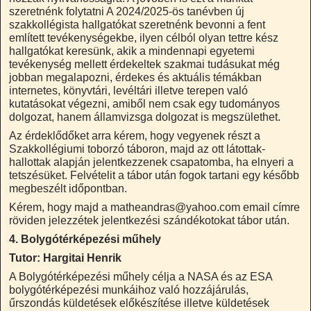
szeretnénk folytatni A 2024/2025-ös tanévben új
szakkollégista hallgatókat szeretnénk bevonni a fent
említett tevékenységekbe, ilyen célból olyan tettre kész
hallgatókat keresünk, akik a mindennapi egyetemi
tevékenység mellett érdekeltek szakmai tudásukat még
jobban megalapozni, érdekes és aktuális témákban
internetes, könyvtári, levéltári illetve terepen való
kutatásokat végezni, amiből nem csak egy tudományos
dolgozat, hanem államvizsga dolgozat is megszülethet.
Az érdeklődőket arra kérem, hogy vegyenek részt a
Szakkollégiumi toborzó táboron, majd az ott látottak-
hallottak alapján jelentkezzenek csapatomba, ha elnyeri a
tetszésüket. Felvételit a tábor után fogok tartani egy később
megbeszélt időpontban.
Kérem, hogy majd a matheandras@yahoo.com email címre
röviden jelezzétek jelentkezési szándékotokat tábor után.
4. Bolygótérképezési műhely
Tutor: Hargitai Henrik
A Bolygótérképezési műhely célja a NASA és az ESA
bolygótérképezési munkáihoz való hozzájárulás,
űrszondás küldetések előkészítése illetve küldetések