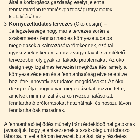
által a körforgásos gazdaság esélyt jelent a
fenntarthatóbb termelési/gazdasági folyamatok
kialakításához
Környezettudatos tervezés
(Öko design) –
Jellegzetessége hogy már a tervezés során a
szakemberek fenntartható és környezettudatos
megoldások alkalmazására törekednek, ezáltal
igyekeznek elkerülni a rossz vagy elavult szemléletű
tervezésből oly gyakran fakadó problémákat. Az öko
design egy izgalmas tervezési megközelítés, amely a
környezetvédelem és a fenntarthatóság elveire építve
hoz létre innovatív és tudatos megoldásokat. Az öko
design célja, hogy olyan megoldásokat hozzon létre,
amelyek minimalizálják a környezeti hatásokat,
fenntartható erőforrásokat használnak, és hosszú távon
fenntarthatóak maradnak.
A fenntartható fejlődés műhely iránt érdeklődő hallgatóknak
javasoljuk, hogy jelentkezzenek a szakkolégiumi toborzó
táborba, mivel a három tervezett kutatási irány részletes