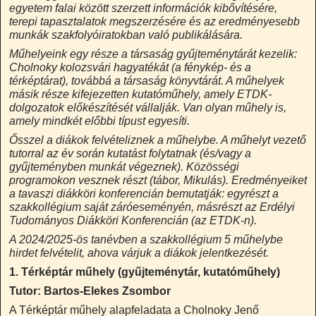
egyetem falai között szerzett információk kibővítésére,
terepi tapasztalatok megszerzésére és az eredményesebb
munkák szakfolyóiratokban való publikálására.
Műhelyeink egy része a társaság gyűjteménytárát kezelik:
Cholnoky kolozsvári hagyatékát (a fénykép- és a
térképtárat), továbbá a társaság könyvtárát. A műhelyek
másik része kifejezetten kutatóműhely, amely ETDK-
dolgozatok előkészítését vállalják. Van olyan műhely is,
amely mindkét előbbi típust egyesíti.
Ősszel a diákok felvételiznek a műhelybe. A műhelyt vezető
tutorral az év során kutatást folytatnak (és/vagy a
gyűjteményben munkát végeznek). Közösségi
programokon vesznek részt (tábor, Mikulás). Eredményeiket
a tavaszi diákköri konferencián bemutatják: egyrészt a
szakkollégium saját záróeseményén, másrészt az Erdélyi
Tudományos Diákköri Konferencián (az ETDK-n).
A 2024/2025-ös tanévben a szakkollégium 5 műhelybe
hirdet felvételit, ahova várjuk a diákok jelentkezését.
1. Térképtár műhely (gyűjteménytár, kutatóműhely)
Tutor: Bartos-Elekes Zsombor
A Térképtár műhely alapfeladata a Cholnoky Jenő