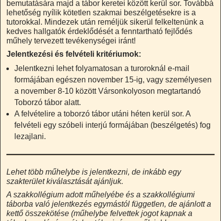
bemutatására majd a tábor keretei között kerül sor. Továbbá
lehetőség nyílik kötetlen szakmai beszélgetésekre is a
tutorokkal. Mindezek után reméljük sikerül felkeltenünk a
kedves hallgatók érdeklődését a fenntartható fejlődés
műhely tervezett tevékenységei iránt!
Jelentkezési és felvételi kritériumok:
Jelentkezni lehet folyamatosan a turoroknál e-mail
formájában egészen november 15-ig, vagy személyesen
a november 8-10 között Vársonkolyoson megtartandó
Toborzó tábor alatt.
A felvételire a toborzó tábor utáni héten kerül sor. A
felvételi egy szóbeli interjú formájában (beszélgetés) fog
lezajlani.
Lehet több műhelybe is jelentkezni, de inkább egy
szakterület kiválasztását ajánljuk.
A szakkollégium adott műhelyébe és a szakkollégiumi
táborba való jelentkezés egymástól független, de ajánlott a
kettő összekötése (műhelybe felvettek jogot kapnak a