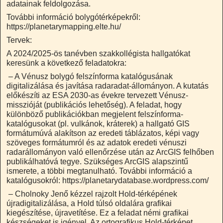
adatainak feldolgozása.
További információ bolygótérképekről:
https://planetarymapping.elte.hu/
Tervek:
A 2024/2025-ös tanévben szakkollégista hallgatókat
keresünk a következő feladatokra:
– A Vénusz bolygó felszínforma katalógusának
digitalizálása és javítása radaradat-állományon. A kutatás
előkészíti az ESA 2030-as évekre tervezett Vénusz-
misszióját (publikációs lehetőség). A feladat, hogy
különböző publikációkban megjelent felszínforma-
katalógusokat (pl. vulkánok, kráterek) a hallgató GIS
formátumúvá alakítson az eredeti táblázatos, képi vagy
szöveges formátumról és az adatok eredeti vénuszi
radarállományon való ellenőrzése után az ArcGIS felhőben
publikálhatóvá tegye. Szükséges ArcGIS alapszintű
ismerete, a többi megtanulható. További információ a
katalógusokról: https://planetarydatabase.wordpress.com/
– Cholnoky Jenő kézzel rajzolt Hold-térképének
újradigitalizálása, a Hold túlsó oldalára grafikai
kiegészítése, újravetítése. Ez a feladat némi grafikai
készségeket is igényel. Az ortografikus Hold-térképet