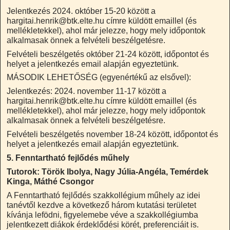
Jelentkezés 2024. október 15-20 között a
hargitai.henrik@btk.elte.hu címre küldött emaillel (és
mellékletekkel), ahol már jelezze, hogy mely időpontok
alkalmasak önnek a felvételi beszélgetésre.
Felvételi beszélgetés október 21-24 között, időpontot és
helyet a jelentkezés email alapján egyeztetünk.
MÁSODIK LEHETŐSÉG (egyenértékű az elsővel):
Jelentkezés: 2024. november 11-17 között a
hargitai.henrik@btk.elte.hu címre küldött emaillel (és
mellékletekkel), ahol már jelezze, hogy mely időpontok
alkalmasak önnek a felvételi beszélgetésre.
Felvételi beszélgetés november 18-24 között, időpontot és
helyet a jelentkezés email alapján egyeztetünk.
5. Fenntartható fejlődés műhely
T
utorok: Török Ibolya,
Nagy Júlia-Angéla,
Temérdek
Kinga, Máthé Csongor
A Fenntartható fejlődés szakkollégium műhely az idei
tanévtől kezdve a következő három kutatási területet
kívánja lefödni, figyelemebe véve a szakkollégiumba
jelentkezett diákok érdeklődési körét, preferenciáit is.