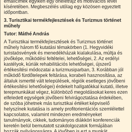
emailcímek egyikén egy önéletrajz és motivációs levél
kíséretében. Megbeszélés utólag egy közösen egyeztett
időpontban.
3. Turisztikai termékfejlesztések és Turizmus történet
műhely
Tutor: Máthé András
A Turisztikai termékfejlesztések és Turizmus történet
műhely három fő kutatási témakörben (1. Hegyvidéki
turistaösvények és menedékházak kialakulása, múltja és
jövőképe, működési feltételei, lehetőségei, 2. Az erdélyi
kastélyok, kúriák rehabilitációs lehetőségei, újszerű
értékesítési módozatai a turizmusiparban, 3. Korábban jól
működő fürdőtelepek feltárása, korabeli hasznosítása, az
általuk ismertté vált települések, régiók esetleges jövőbeni
értékesítési lehetőségei) érdekelt hallgatókkal kutató, illetve
terepmunkákat végez, különböző megoldásokat keres ezen
elfeledett egységek jövőbeni felvirágoztatása érdekében,
de szóba jöhetnek más turisztikai értéket képviselő
helyszínek kutatása is amely profitorientációs szemlélettel
kapcsolatos, valamint mindezen eredményeket
tanulmányok, cikkek, tudományos diákköri konferenciák
keretén belül bemutatott szakdolgozatok formájában
hozzák nyilvánosságra. A jövőben is ezt a munkát