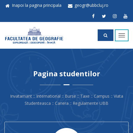
Inapoi la pagina principala
geogr@ubbcluj.ro
Toggl
navig
Pagina studentilor
Invatamant :: International :: Burse :: Taxe :: Campus :: Viata
Studenteasca :: Cariera :: Regulamente UBB