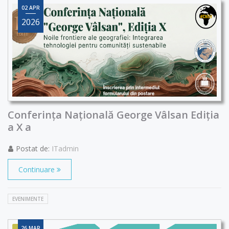
02 APR
2026
Conferința Națională George Vâlsan Ediția
a X a
Postat de:
ITadmin
Continuare
EVENIMENTE
26 MAR