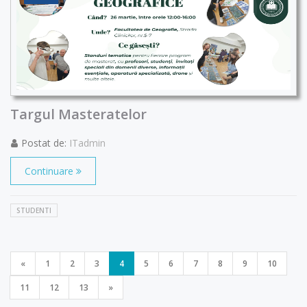
Targul Masteratelor
Postat de:
ITadmin
Continuare
STUDENTI
«
1
2
3
4
5
6
7
8
9
10
11
12
13
»