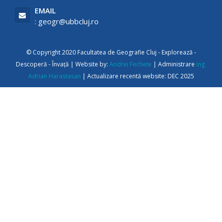
EMAIL
: geogr@ubbcluj.ro
© Copyright 2020 Facultatea de Geografie Cluj - Explorează -
Descoperă - Învață | Website by:
Andrei Fechete
| Administrare
ing.
Adrian Harastasan
| Actualizare recentă website: DEC 2025