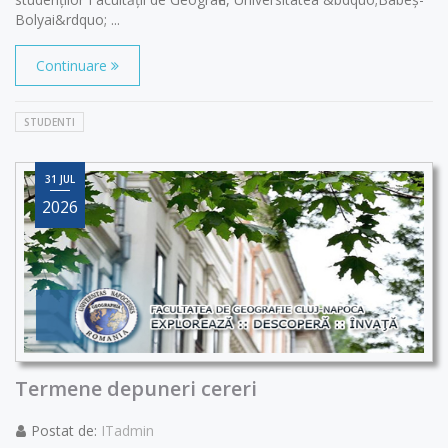
Bolyai&rdquo; ...
Continuare
STUDENTI
31 JUL
2026
Termene depuneri cereri
Postat de:
ITadmin