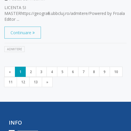
LICENTA SI
MASTERhttps://geografie.ubbcluj.ro/admitere/Powered by Froala
Editor ...
Continuare
ADMITERE
«
1
2
3
4
5
6
7
8
9
10
11
12
13
»
INFO