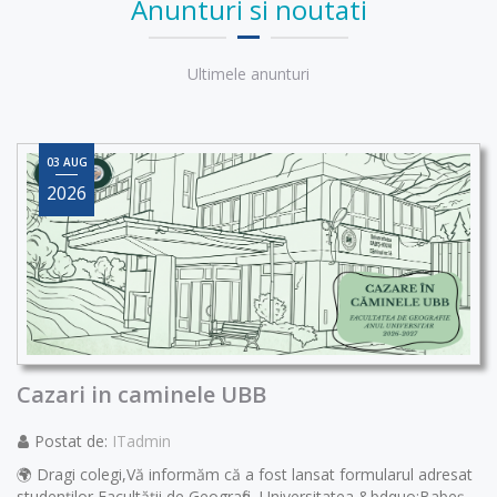
Anunturi si noutati
Ultimele anunturi
03 AUG
2026
Cazari in caminele UBB
Postat de:
ITadmin
🌍 Dragi colegi,Vă informăm că a fost lansat formularul adresat
studenților Facultății de Geografie, Universitatea &bdquo;Babeș-