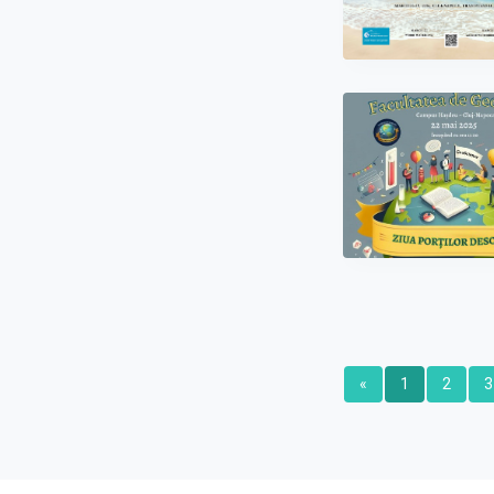
«
1
2
3