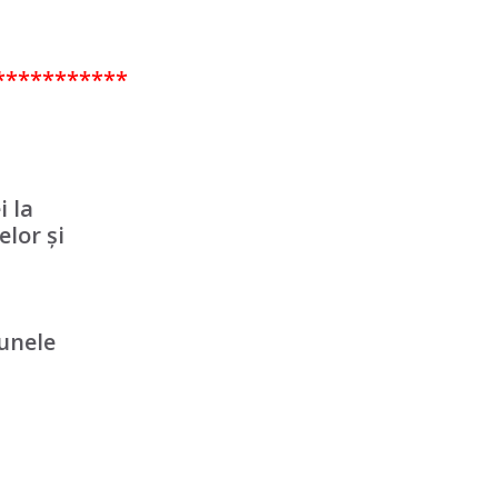
***********
i la
lor și
 unele