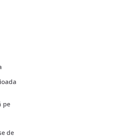
a
rioada
ă pe
se de