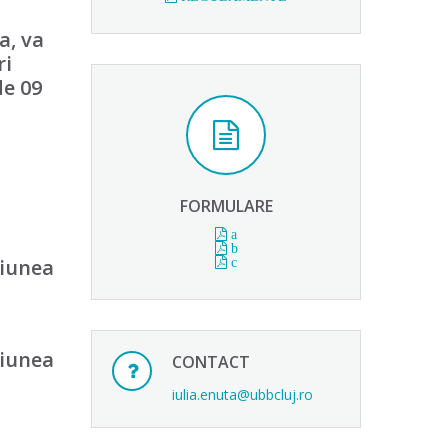
a, va
ri
de 09
FORMULARE
a
b
siunea
c
siunea
CONTACT
iulia.enuta@ubbcluj.ro