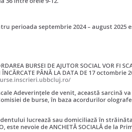
la 36 intre orele 9-12.
tru perioada septembrie 2024 – august 2025 e
DAREA BURSEI DE AJUTOR SOCIAL VOR FI SC
I ÎNCĂRCATE PÂNĂ LA DATA DE 17 octombrie 2
urse.inscrieri.ubbcluj.ro/
scale Adeverințele de venit, această sarcină va 
omisiei de burse, în baza acordurilor olografe
tudentului lucrează sau domiciliază în străinăta
RO, este nevoie de
ANCHETĂ SOCIALĂ
de la Pri