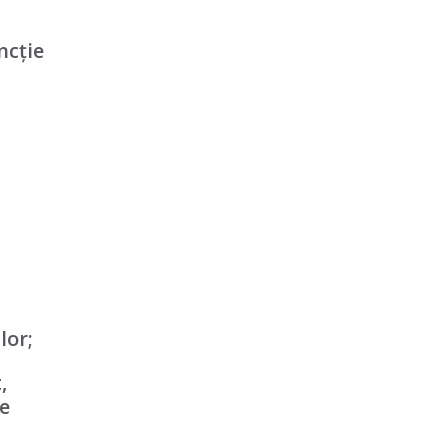
ncție
lor;
,
se