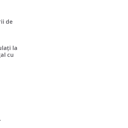
ii de
lați la
al cu
r