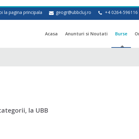
i la pagina principala
geogr@ubbcluj.ro
+4 0264-596116
Acasa
Anunturi si Noutati
Burse
O
ategorii, la UBB