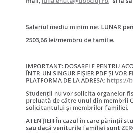
mail,
iulia.enuta@ubbcluj.ro,
si la sa
Salariul mediu minim net LUNAR pen
2503,66 lei/membru de familie.
IMPORTANT: DOSARELE PENTRU ACOR
ÎNTR-UN SINGUR FIȘIER PDF ȘI VOR F
PLATFORMA DE LA ADRESA:
https://b
Studenții nu vor solicita organelor fi
preluată de către unul din membrii C
solicitantului și membrilor familiei.
ATENȚIE!!!
În cazul în care părinții s
sau dacă veniturile familiei sunt ZE