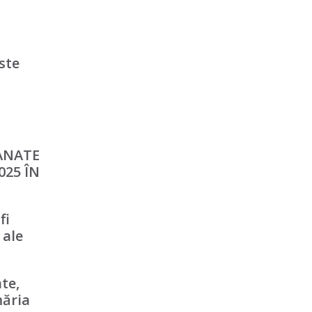
ste
ANATE
025 ÎN
fi
 ale
te,
măria