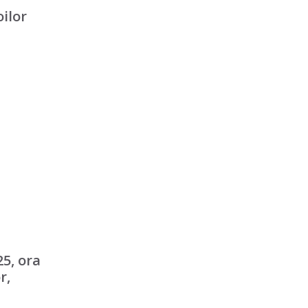
oilor
25, ora
r,