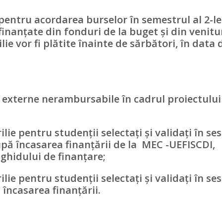
entru acordarea burselor în semestrul al 2-le
finanțate din fonduri de la buget și din venitu
lie vor fi plătite înainte de sărbători, în data 
i externe nerambursabile în cadrul proiectului
ilie pentru studenții selectați și validați în se
 după încasarea finanțării de la MEC -UEFISCDI,
ghidului de finanțare;
ilie pentru studenții selectați și validați în se
 încasarea finanțării.