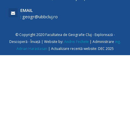
EMAIL
: geogr@ubbcluj.ro
© Copyright 2020 Facultatea de Geografie Cluj - Explorează -
Descoperă - Învață | Website by:
Andrei Fechete
| Administrare
ing.
Adrian Harastasan
| Actualizare recentă website: DEC 2025