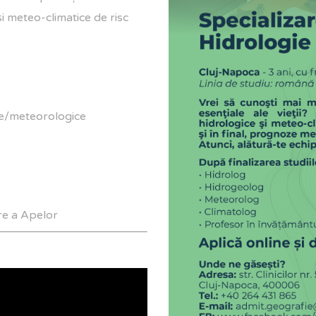
i meteo-climatice de risc
ice/meteorologice
ire a Apelor