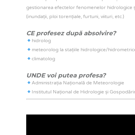
gestionarea efectelor fenomenelor hidrologice ș
(inundaţii, ploi torențiale, furtuni, viituri, etc.)
CE profesez după absolvire?
hidrolog
meteorolog la staţiile hidrologice/hidrometr
climatolog
UNDE voi putea profesa?
Administrația Națională de Meteorologie
Institutul Național de Hidrologie și Gospodăr