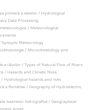
ea primară a datelor / Hydrological
ary Data Processing
i meteorologice / Meteorological
urements
 / Synoptic Meteorology
poclimatologie / Microclimatology and
le a râurilor / Types of Natural Flow of Rivers
ice / Hazards and Climatic Risks
ce / Hydrological hazards and risks
că a României / Geography of Hydroelectric
ate bazinelor hidrografice / Geographical
chment Areas