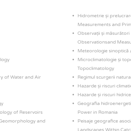
Hidrometrie şi prelucrar
Measurements and Prim
Observaţii şi măsurător
Observationsand Meas
Meteorologie sinoptică
ology
Microclimatologie şi to
Topoclimatology
ry of Water and Air
Regimul scurgerii natura
Hazarde şi riscuri climat
Hazarde şi riscuri hidri
gy
Geografia hidroenergeti
ology of Reservoirs
Power in Romania
/ Geomorphology and
Peisaje geografice asoci
Landscapes Within Cat