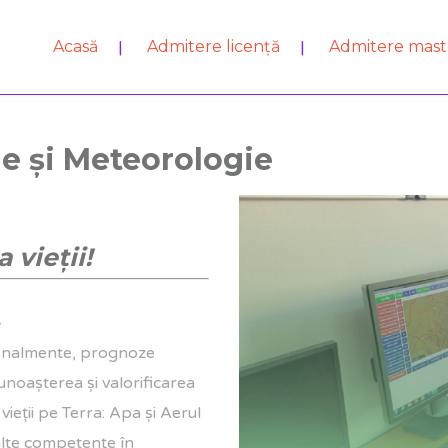
Acasă
Admitere licență
Admitere mast
ie şi Meteorologie
 vieții!
, finalmente, prognoze
unoaşterea şi valorificarea
vieţii pe Terra: Apa şi Aerul
nalte competenţe în