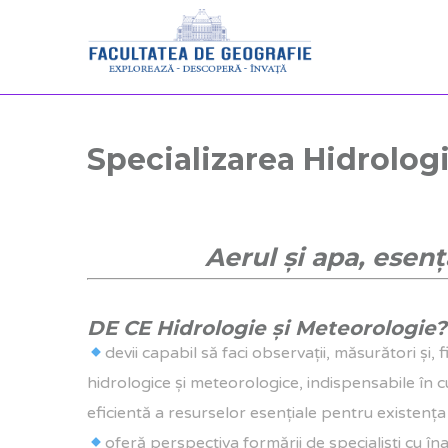
Specializarea Hidrolog
Aerul și apa, esența
DE CE Hidrologie și Meteorologie?
devii capabil să faci observaţii, măsurători şi
hidrologice și meteorologice, indispensabile în c
eficientă a resurselor esenţiale pentru existenţa 
oferă perspectiva formării de specialiști cu î